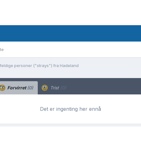
te
lfeldige personer ("strays") fra Hadeland
Forvirret
(0)
Trist
(0)
Det er ingenting her ennå