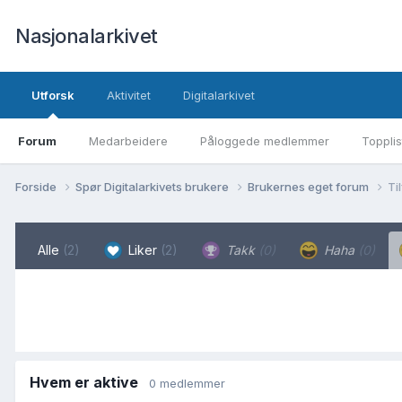
Nasjonalarkivet
Utforsk
Aktivitet
Digitalarkivet
Forum
Medarbeidere
Påloggede medlemmer
Topplis
Forside
Spør Digitalarkivets brukere
Brukernes eget forum
Ti
Alle
(2)
Liker
(2)
Takk
(0)
Haha
(0)
Hvem er aktive
0 medlemmer