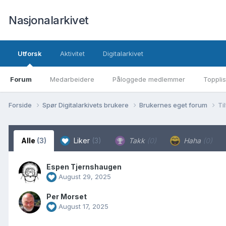
Nasjonalarkivet
Utforsk
Aktivitet
Digitalarkivet
Forum
Medarbeidere
Påloggede medlemmer
Topplis
Forside
Spør Digitalarkivets brukere
Brukernes eget forum
Ti
Alle
(3)
Liker
(3)
Takk
(0)
Haha
(0)
Espen Tjernshaugen
August 29, 2025
Per Morset
August 17, 2025