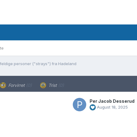
te
lfeldige personer ("strays") fra Hadeland
Forvirret
(0)
Trist
(0)
Per Jacob Desserud
August 18, 2025