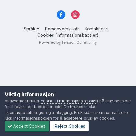
Språk
Personvernvilkår
Kontakt oss
Cookies (informasjonskapsler)
Powered by Invision Community
Viktig Informasjon
Arkivverket bruker
cookies (informasjonskapsler)
på sine nettsider
for å levere en bedre tjeneste. De brukes til bl.a.
skjemaoppdateringer og innlogging. Bruk siden som normalt, eller
lukk informasjonsboksen for å akseptere bruk av cookies.
Accept Cookies
Reject Cookies