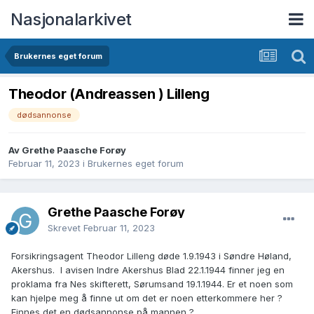
Nasjonalarkivet
Brukernes eget forum
Theodor (Andreassen ) Lilleng
dødsannonse
Av Grethe Paasche Forøy
Februar 11, 2023
i
Brukernes eget forum
Grethe Paasche Forøy
Skrevet
Februar 11, 2023
Forsikringsagent Theodor Lilleng døde 1.9.1943 i Søndre Høland,
Akershus. I avisen Indre Akershus Blad 22.1.1944 finner jeg en
proklama fra Nes skifterett, Sørumsand 19.1.1944. Er et noen som
kan hjelpe meg å finne ut om det er noen etterkommere her ?
Finnes det en dødsannonse på mannen ?