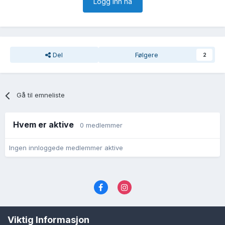
Logg inn nå
Del
Følgere
2
Gå til emneliste
Hvem er aktive
0 medlemmer
Ingen innloggede medlemmer aktive
Språk
Personvernvilkår
Kontakt oss
Viktig Informasjon
Cookies (informasjonskapsler)