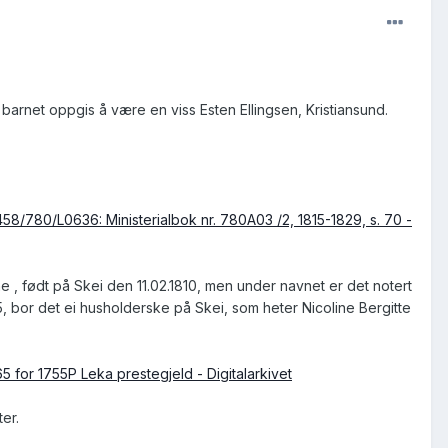
l barnet oppgis å være en viss Esten Ellingsen, Kristiansund.
58/780/L0636: Ministerialbok nr. 780A03 /2, 1815-1829, s. 70 -
the , født på Skei den 11.02.1810, men under navnet er det notert
65, bor det ei husholderske på Skei, som heter Nicoline Bergitte
65 for 1755P Leka prestegjeld - Digitalarkivet
ter.