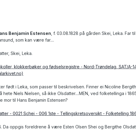
ans Benjamin Estensen
, f. 03.08.1828 på gården Skei, Leka. Far ti
iansund, som kan være far....
tter, Skei, Leka.
okoller, klokkerbøker og fødselsregistre - Nord-Trøndelag, SAT/A-14
larkivet.no)
ter født i Leka, som passer til beskrivelsen. Finner ei Nicoline Bergi
 hete Niels Nielsen, så ikke Olsdatter....MEN, ved folketellinga i 18
ære mor til Hans Benjamin Estensen?
tter - 0021 Schei - 006 1ste - Tellingskretsoversikt - Folketelling 18
44. Da oppgis foreldrene å være Esten Olsen Shei og Bergithe Olsdat