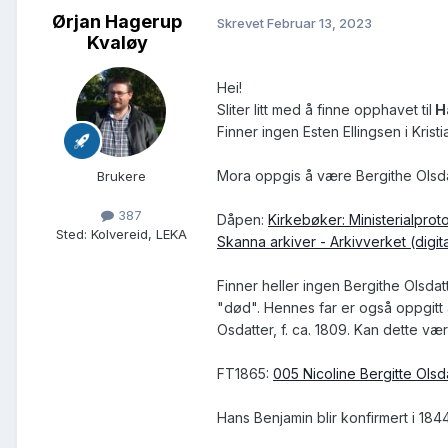
Ørjan Hagerup
Skrevet
Februar 13, 2023
Kvaløy
Hei!
Sliter litt med å finne opphavet til
H
Finner ingen Esten Ellingsen i Krist
Mora oppgis å være Bergithe Olsda
Brukere
387
Dåpen:
Kirkebøker: Ministerialprot
Sted
:
Kolvereid, LEKA
Skanna arkiver - Arkivverket (digita
Finner heller ingen Bergithe Olsdat
"død". Hennes far er også oppgitt å
Osdatter, f. ca. 1809. Kan dette v
FT1865:
005 Nicoline Bergitte Olsda
Hans Benjamin blir konfirmert i 18