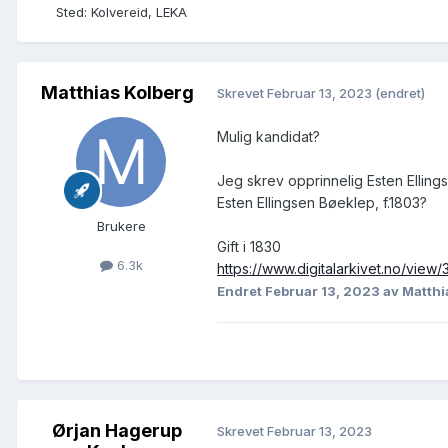
Sted
:
Kolvereid, LEKA
Matthias Kolberg
Skrevet
Februar 13, 2023
(endret)
Mulig kandidat?
Jeg skrev opprinnelig Esten Elling
Esten Ellingsen Bøeklep, f.1803?
Brukere
Gift i 1830
6.3k
https://www.digitalarkivet.no/vi
Endret
Februar 13, 2023
av Matthi
Ørjan Hagerup
Skrevet
Februar 13, 2023