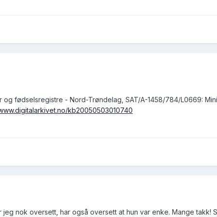
er og fødselsregistre - Nord-Trøndelag, SAT/A-1458/784/L0669: Mini
//www.digitalarkivet.no/kb20050503010740
r jeg nok oversett, har også oversett at hun var enke. Mange takk