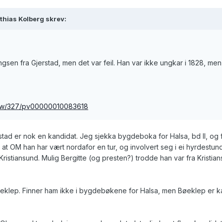
thias Kolberg skrev:
ingsen fra Gjerstad, men det var feil. Han var ikke ungkar i 1828,
/view/327/pv00000010083618
rstad er nok en kandidat. Jeg sjekka bygdeboka for Halsa, bd II, og fa
 at OM han har vært nordafor en tur, og involvert seg i ei hyrdestund,
Kristiansund. Mulig Bergitte (og presten?) trodde han var fra Kristian
eklep. Finner ham ikke i bygdebøkene for Halsa, men Bøeklep er kan