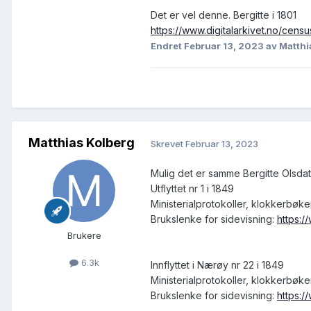
Det er vel denne. Bergitte i 1801
https://www.digitalarkivet.no/ce
Endret
Februar 13, 2023
av Matthi
Matthias Kolberg
Skrevet
Februar 13, 2023
Mulig det er samme Bergitte Olsdatt
Utflyttet nr 1 i 1849
Ministerialprotokoller, klokkerbøk
Brukslenke for sidevisning:
https:/
Brukere
6.3k
Innflyttet i Nærøy nr 22 i 1849
Ministerialprotokoller, klokkerbøk
Brukslenke for sidevisning:
https: