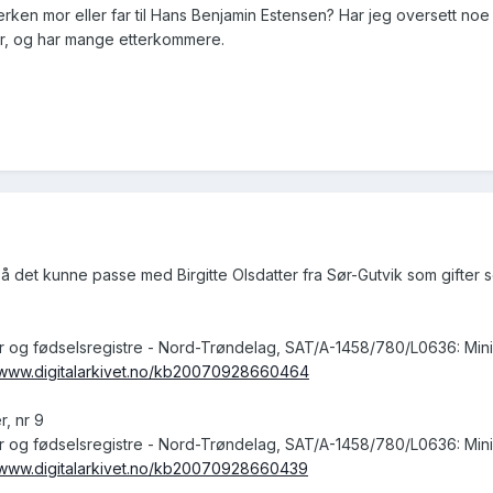
 verken mor eller far til Hans Benjamin Estensen? Har jeg oversett n
r, og har mange etterkommere.
 så det kunne passe med Birgitte Olsdatter fra Sør-Gutvik som gifte
er og fødselsregistre - Nord-Trøndelag, SAT/A-1458/780/L0636: Minis
//www.digitalarkivet.no/kb20070928660464
, nr 9
er og fødselsregistre - Nord-Trøndelag, SAT/A-1458/780/L0636: Minis
//www.digitalarkivet.no/kb20070928660439