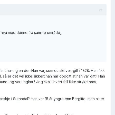
 men hva med denne fra samme område,
nt ham igjen der. Han var, som du skriver, gift i 1828. Han fikk
 så er det vel ikke sikkert han har oppgitt at han var gift? Han
sund, og var ungkar? Jeg skal i hvert fall ikke stryke ham,
skje i Surnadal? Han var 15 år yngre enn Bergitte, men alt er