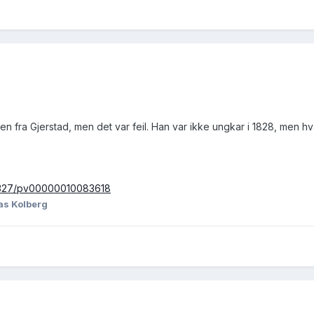
sen fra Gjerstad, men det var feil. Han var ikke ungkar i 1828, me
ew/327/pv00000010083618
as Kolberg