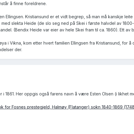
nstår å finne foreldrene.
n Ellingsen. Kristiansund er et vidt begrep, så man må kanskje leite l
ed slekta Heide (de slo seg ned på Skei i første halvdel av 1800-ta
andel. (Bendix Heide var eier av hele Skei fram til ca. 1860). Ett av 
a i Vikna, kom etter hvert familien Ellingsen fra Kristiansund, for å 
ndelser der.
er i 1861. Her oppgis også farens navn å være Esten Olsen (i likhet
ok for Fosnes prestegjeld, Halmøy (Flatanger) sokn 1840-1869 (1748P