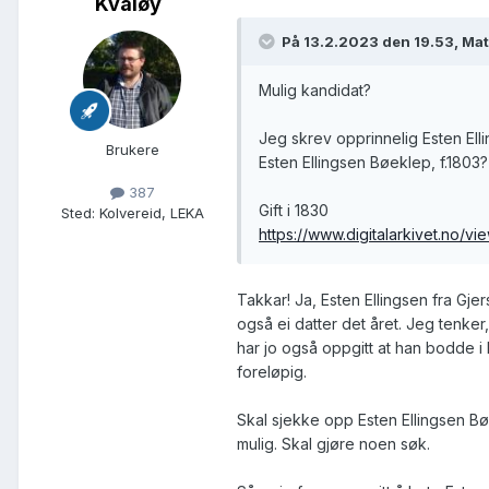
Kvaløy
På 13.2.2023 den 19.53, Mat
Mulig kandidat?
Jeg skrev opprinnelig Esten Ell
Brukere
Esten Ellingsen Bøeklep, f.1803?
387
Gift i 1830
Sted
:
Kolvereid, LEKA
https://www.digitalarkivet.no
Takkar! Ja, Esten Ellingsen fra Gje
også ei datter det året. Jeg tenker,
har jo også oppgitt at han bodde i 
foreløpig.
Skal sjekke opp Esten Ellingsen Bø
mulig. Skal gjøre noen søk.