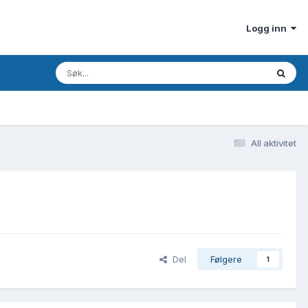
Logg inn
All aktivitet
Del
Følgere
1