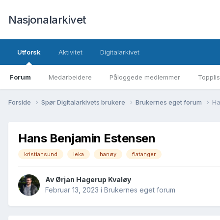
Nasjonalarkivet
Utforsk
Aktivitet
Digitalarkivet
Forum
Medarbeidere
Påloggede medlemmer
Topplis
Forside
Spør Digitalarkivets brukere
Brukernes eget forum
Ha
Hans Benjamin Estensen
kristiansund
leka
hanøy
flatanger
Av Ørjan Hagerup Kvaløy
Februar 13, 2023
i
Brukernes eget forum