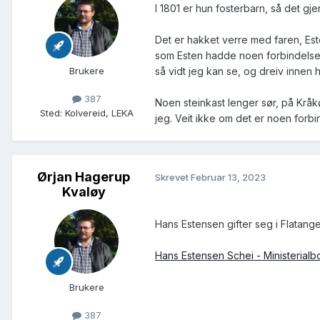
I 1801 er hun fosterbarn, så det gje
Det er hakket verre med faren, Este
som Esten hadde noen forbindelse m
så vidt jeg kan se, og dreiv innen h
Brukere
387
Noen steinkast lenger sør, på Kråkøy
Sted
:
Kolvereid, LEKA
jeg. Veit ikke om det er noen forbi
Ørjan Hagerup
Skrevet
Februar 13, 2023
Kvaløy
Hans Estensen gifter seg i Flatang
Hans Estensen Schei - Ministerialb
Brukere
387