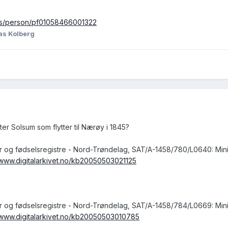
nsus/person/pf01058466001322
as Kolberg
er Solsum som flytter til Nærøy i 1845?
er og fødselsregistre - Nord-Trøndelag, SAT/A-1458/780/L0640: Mini
/www.digitalarkivet.no/kb20050503021125
er og fødselsregistre - Nord-Trøndelag, SAT/A-1458/784/L0669: Mini
//www.digitalarkivet.no/kb20050503010785