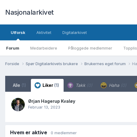
Nasjonalarkivet
Utforsk
Aktivitet
Digitalarkivet
Forum
Medarbeidere
Påloggede medlemmer
Topplis
Forside
Spør Digitalarkivets brukere
Brukernes eget forum
Ha
Alle
(1)
Liker
(1)
Takk
(0)
Haha
(0)
Ørjan Hagerup Kvaløy
Februar 13, 2023
Hvem er aktive
0 medlemmer