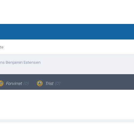
te
ns Benjamin Estensen
Forvirret
(0)
Trist
(0)