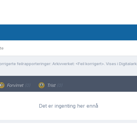
te
orrigerte feilrapporteringer: Arkivverket: <Feil korrigert>. Vises i Digitalark
Forvirret
(0)
Trist
(0)
Det er ingenting her ennå