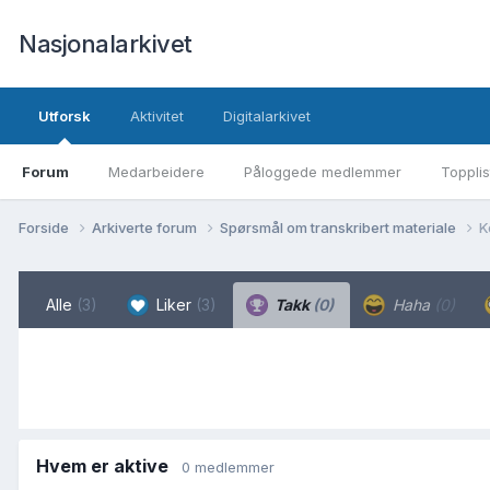
Nasjonalarkivet
Utforsk
Aktivitet
Digitalarkivet
Forum
Medarbeidere
Påloggede medlemmer
Topplis
Forside
Arkiverte forum
Spørsmål om transkribert materiale
K
Alle
(3)
Liker
(3)
Takk
(0)
Haha
(0)
Hvem er aktive
0 medlemmer