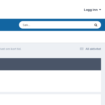
Logg inn
ivet om kort tid.
All aktivitet