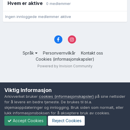
Hvem er aktive
0 medlemmer
Ingen innloggede medlemmer aktive
Språk
Personvernvilkår
Kontakt oss
Cookies (informasjonskapsler)
Powered by Invision Community
Viktig Informasjon
Arkivverket bruker
cookies (informasjonskapsler)
på sine nettsider
for å levere en bedre tjeneste. De brukes til bl.a.
skjemaoppdateringer og innlogging. Bruk siden som normalt, eller
lukk informasjonsboksen for å akseptere bruk av cookies.
Accept Cookies
Reject Cookies