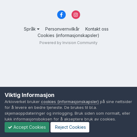
Språk
Personvernvilkår
Kontakt oss
Cookies (informasjonskapsler)
Powered by Invision Community
Viktig Informasjon
Arkivverket bruker
cookies (informasjonskapsler)
på sine nettsider
for å levere en bedre tjeneste. De brukes til bl.a.
skjemaoppdateringer og innlogging. Bruk siden som normalt, eller
lukk informasjonsboksen for å akseptere bruk av cookies.
Accept Cookies
Reject Cookies