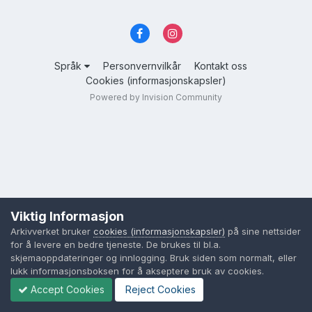
Språk
Personvernvilkår
Kontakt oss
Cookies (informasjonskapsler)
Powered by Invision Community
Viktig Informasjon
Arkivverket bruker
cookies (informasjonskapsler)
på sine nettsider
for å levere en bedre tjeneste. De brukes til bl.a.
skjemaoppdateringer og innlogging. Bruk siden som normalt, eller
lukk informasjonsboksen for å akseptere bruk av cookies.
Accept Cookies
Reject Cookies