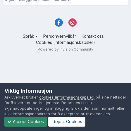
Språk
Personvernvilkår
Kontakt oss
Cookies (informasjonskapsler)
Powered by Invision Community
Viktig Informasjon
Arkivverket bruker
cookies (informasjonskapsler)
på sine nettsider
for å levere en bedre tjeneste. De brukes til bl.a.
skjemaoppdateringer og innlogging. Bruk siden som normalt, eller
lukk informasjonsboksen for å akseptere bruk av cookies.
Accept Cookies
Reject Cookies