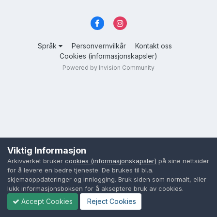
Språk
Personvernvilkår
Kontakt oss
Cookies (informasjonskapsler)
Powered by Invision Community
Viktig Informasjon
Arkivverket bruker
cookies (informasjonskapsler)
på sine nettsider
for å levere en bedre tjeneste. De brukes til bl.a.
skjemaoppdateringer og innlogging. Bruk siden som normalt, eller
lukk informasjonsboksen for å akseptere bruk av cookies.
Accept Cookies
Reject Cookies