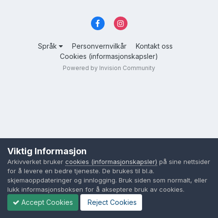
Språk
Personvernvilkår
Kontakt oss
Cookies (informasjonskapsler)
Powered by Invision Community
Viktig Informasjon
Arkivverket bruker
cookies (informasjonskapsler)
på sine nettsider
for å levere en bedre tjeneste. De brukes til bl.a.
skjemaoppdateringer og innlogging. Bruk siden som normalt, eller
lukk informasjonsboksen for å akseptere bruk av cookies.
Accept Cookies
Reject Cookies