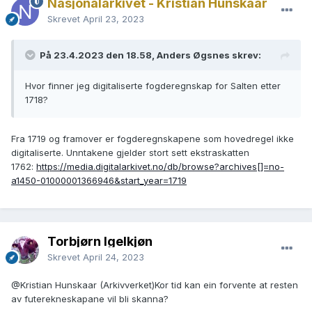
Nasjonalarkivet - Kristian Hunskaar
Skrevet
April 23, 2023
På 23.4.2023 den 18.58, Anders Øgsnes skrev:
Hvor finner jeg digitaliserte fogderegnskap for Salten etter
1718?
Fra 1719 og framover er fogderegnskapene som hovedregel ikke
digitaliserte. Unntakene gjelder stort sett ekstraskatten
1762:
https://media.digitalarkivet.no/db/browse?archives[]=no-
a1450-01000001366946&start_year=1719
Torbjørn Igelkjøn
Skrevet
April 24, 2023
@Kristian Hunskaar (Arkivverket)
Kor tid kan ein forvente at resten
av futerekneskapane vil bli skanna?