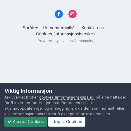
Språk
Personvernvilkår
Kontakt oss
Cookies (informasjonskapsler)
Powered by Invision Community
Viktig Informasjon
Arkivverket bruker
cookies (informasjonskapsler)
på sine nettsider
for å levere en bedre tjeneste. De brukes til bl.a.
skjemaoppdateringer og innlogging. Bruk siden som normalt, eller
lukk informasjonsboksen for å akseptere bruk av cookies.
Accept Cookies
Reject Cookies