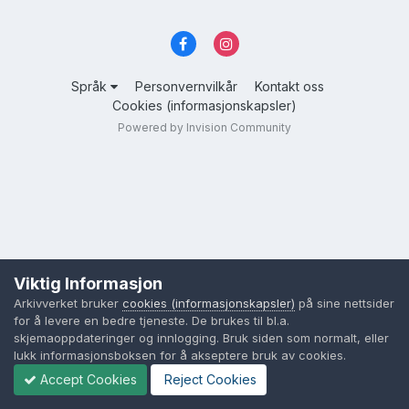
Språk
Personvernvilkår
Kontakt oss
Cookies (informasjonskapsler)
Powered by Invision Community
Viktig Informasjon
Arkivverket bruker
cookies (informasjonskapsler)
på sine nettsider
for å levere en bedre tjeneste. De brukes til bl.a.
skjemaoppdateringer og innlogging. Bruk siden som normalt, eller
lukk informasjonsboksen for å akseptere bruk av cookies.
Accept Cookies
Reject Cookies