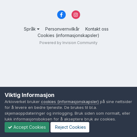
Språk
Personvernvilkår
Kontakt oss
Cookies (informasjonskapsler)
Powered by Invision Community
Viktig Informasjon
Arkivverket bruker
cookies (informasjonskapsler)
på sine nettsider
for å levere en bedre tjeneste. De brukes til bl.a.
skjemaoppdateringer og innlogging. Bruk siden som normalt, eller
lukk informasjonsboksen for å akseptere bruk av cookies.
Accept Cookies
Reject Cookies