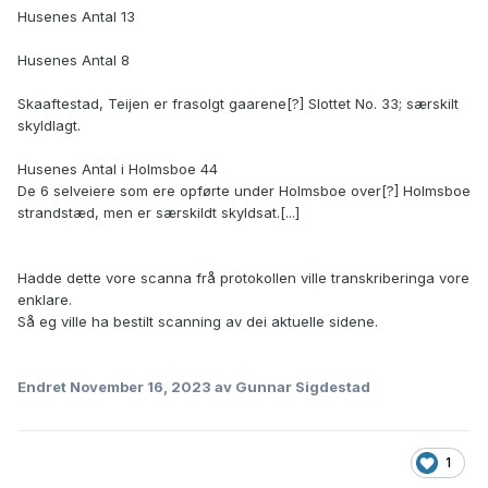
Husenes Antal 13
Husenes Antal 8
Skaaftestad, Teijen er frasolgt gaarene[?] Slottet No. 33; særskilt
skyldlagt.
Husenes Antal i Holmsboe 44
De 6 selveiere som ere opførte under Holmsboe over[?] Holmsboe
strandstæd, men er særskildt skyldsat.[...]
Hadde dette vore scanna frå protokollen ville transkriberinga vore
enklare.
Så eg ville ha bestilt scanning av dei aktuelle sidene.
Endret
November 16, 2023
av Gunnar Sigdestad
1