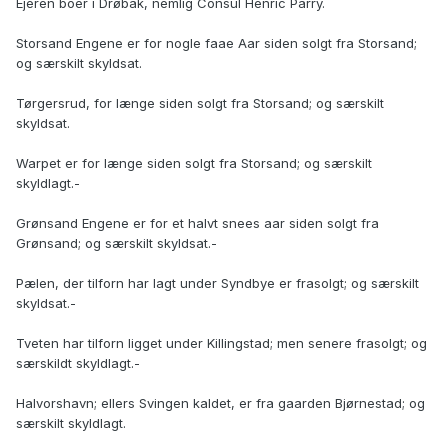
Ejeren boer i Drøbak, nemlig Consul Henric Parry.
Storsand Engene er for nogle faae Aar siden solgt fra Storsand;
og særskilt skyldsat.
Tørgersrud, for længe siden solgt fra Storsand; og særskilt
skyldsat.
Warpet er for længe siden solgt fra Storsand; og særskilt
skyldlagt.-
Grønsand Engene er for et halvt snees aar siden solgt fra
Grønsand; og særskilt skyldsat.-
Pælen, der tilforn har lagt under Syndbye er frasolgt; og særskilt
skyldsat.-
Tveten har tilforn ligget under Killingstad; men senere frasolgt; og
særskildt skyldlagt.-
Halvorshavn; ellers Svingen kaldet, er fra gaarden Bjørnestad; og
særskilt skyldlagt.