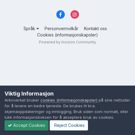
Språk
Personvernvilkår
Kontakt oss
Cookies (informasjonskapsler)
Powered by Invision Community
Viktig Informasjon
Arkivverket bruker
cookies (informasjonskapsler)
på sine nettsider
for å levere en bedre tjeneste. De brukes til bl.a.
skjemaoppdateringer og innlogging. Bruk siden som normalt, eller
lukk informasjonsboksen for å akseptere bruk av cookies.
Accept Cookies
Reject Cookies