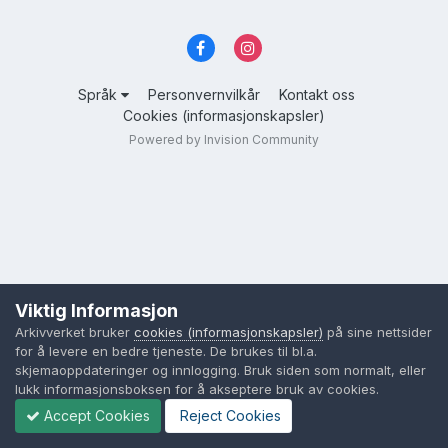
Språk
Personvernvilkår
Kontakt oss
Cookies (informasjonskapsler)
Powered by Invision Community
Viktig Informasjon
Arkivverket bruker
cookies (informasjonskapsler)
på sine nettsider
for å levere en bedre tjeneste. De brukes til bl.a.
skjemaoppdateringer og innlogging. Bruk siden som normalt, eller
lukk informasjonsboksen for å akseptere bruk av cookies.
Accept Cookies
Reject Cookies