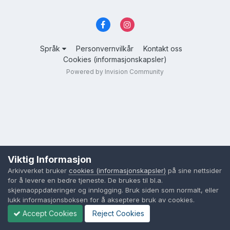
Språk
Personvernvilkår
Kontakt oss
Cookies (informasjonskapsler)
Powered by Invision Community
Viktig Informasjon
Arkivverket bruker
cookies (informasjonskapsler)
på sine nettsider
for å levere en bedre tjeneste. De brukes til bl.a.
skjemaoppdateringer og innlogging. Bruk siden som normalt, eller
lukk informasjonsboksen for å akseptere bruk av cookies.
Accept Cookies
Reject Cookies