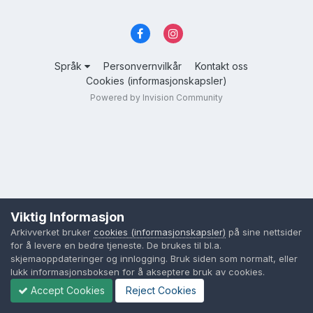
Språk
Personvernvilkår
Kontakt oss
Cookies (informasjonskapsler)
Powered by Invision Community
Viktig Informasjon
Arkivverket bruker
cookies (informasjonskapsler)
på sine nettsider
for å levere en bedre tjeneste. De brukes til bl.a.
skjemaoppdateringer og innlogging. Bruk siden som normalt, eller
lukk informasjonsboksen for å akseptere bruk av cookies.
Accept Cookies
Reject Cookies