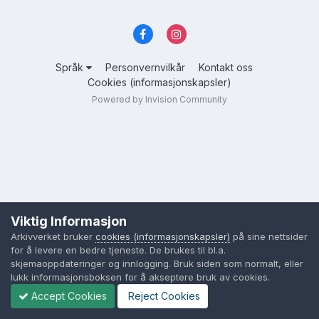
Språk
Personvernvilkår
Kontakt oss
Cookies (informasjonskapsler)
Powered by Invision Community
Viktig Informasjon
Arkivverket bruker
cookies (informasjonskapsler)
på sine nettsider
for å levere en bedre tjeneste. De brukes til bl.a.
skjemaoppdateringer og innlogging. Bruk siden som normalt, eller
lukk informasjonsboksen for å akseptere bruk av cookies.
Accept Cookies
Reject Cookies