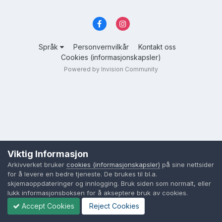
Språk
Personvernvilkår
Kontakt oss
Cookies (informasjonskapsler)
Powered by Invision Community
Viktig Informasjon
Arkivverket bruker
cookies (informasjonskapsler)
på sine nettsider
for å levere en bedre tjeneste. De brukes til bl.a.
skjemaoppdateringer og innlogging. Bruk siden som normalt, eller
lukk informasjonsboksen for å akseptere bruk av cookies.
Accept Cookies
Reject Cookies