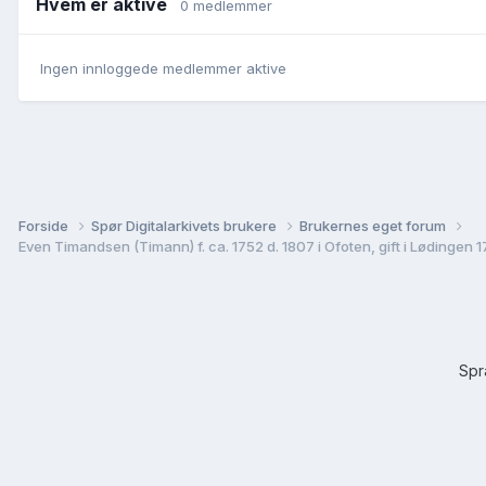
Hvem er aktive
0 medlemmer
Ingen innloggede medlemmer aktive
Forside
Spør Digitalarkivets brukere
Brukernes eget forum
Even Timandsen (Timann) f. ca. 1752 d. 1807 i Ofoten, gift i Lødingen
Sp