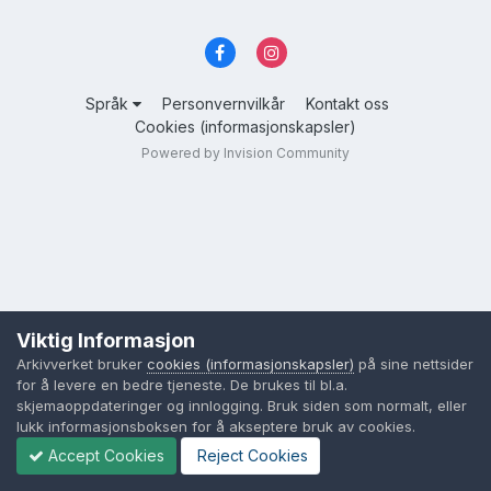
Språk
Personvernvilkår
Kontakt oss
Cookies (informasjonskapsler)
Powered by Invision Community
Viktig Informasjon
Arkivverket bruker
cookies (informasjonskapsler)
på sine nettsider
for å levere en bedre tjeneste. De brukes til bl.a.
skjemaoppdateringer og innlogging. Bruk siden som normalt, eller
lukk informasjonsboksen for å akseptere bruk av cookies.
Accept Cookies
Reject Cookies