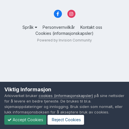
Språk
Personvernvilkår
Kontakt oss
Cookies (informasjonskapsler)
Powered by Invision Community
Viktig Informasjon
Arkivverket bruker
cookies (informasjonskapsler)
på sine nettsider
for å levere en bedre tjeneste. De brukes til bl.a.
skjemaoppdateringer og innlogging. Bruk siden som normalt, eller
lukk informasjonsboksen for å akseptere bruk av cookies.
Accept Cookies
Reject Cookies