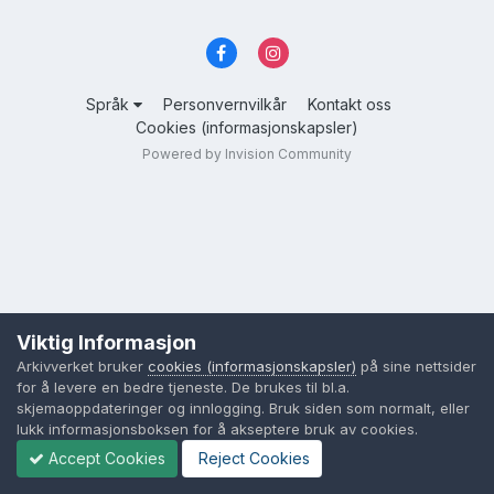
Språk
Personvernvilkår
Kontakt oss
Cookies (informasjonskapsler)
Powered by Invision Community
Viktig Informasjon
Arkivverket bruker
cookies (informasjonskapsler)
på sine nettsider
for å levere en bedre tjeneste. De brukes til bl.a.
skjemaoppdateringer og innlogging. Bruk siden som normalt, eller
lukk informasjonsboksen for å akseptere bruk av cookies.
Accept Cookies
Reject Cookies