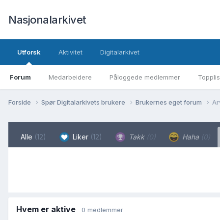
Nasjonalarkivet
Utforsk
Aktivitet
Digitalarkivet
Forum
Medarbeidere
Påloggede medlemmer
Topplis
Forside
Spør Digitalarkivets brukere
Brukernes eget forum
Ar
Alle
(12)
Liker
(12)
Takk
(0)
Haha
(0)
Hvem er aktive
0 medlemmer