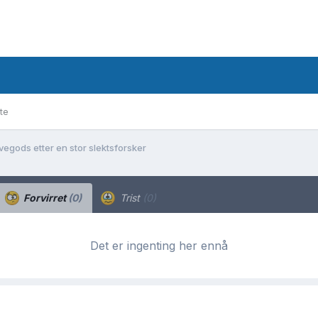
te
vegods etter en stor slektsforsker
Forvirret
(0)
Trist
(0)
Det er ingenting her ennå