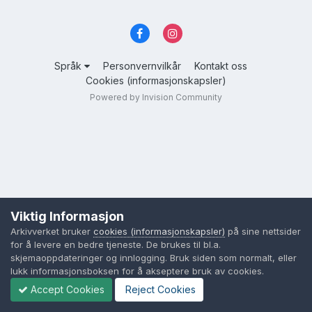
Språk
Personvernvilkår
Kontakt oss
Cookies (informasjonskapsler)
Powered by Invision Community
Viktig Informasjon
Arkivverket bruker
cookies (informasjonskapsler)
på sine nettsider
for å levere en bedre tjeneste. De brukes til bl.a.
skjemaoppdateringer og innlogging. Bruk siden som normalt, eller
lukk informasjonsboksen for å akseptere bruk av cookies.
Accept Cookies
Reject Cookies