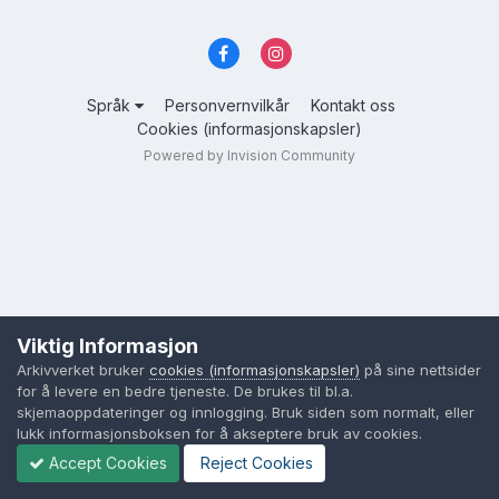
Språk
Personvernvilkår
Kontakt oss
Cookies (informasjonskapsler)
Powered by Invision Community
Viktig Informasjon
Arkivverket bruker
cookies (informasjonskapsler)
på sine nettsider
for å levere en bedre tjeneste. De brukes til bl.a.
skjemaoppdateringer og innlogging. Bruk siden som normalt, eller
lukk informasjonsboksen for å akseptere bruk av cookies.
Accept Cookies
Reject Cookies