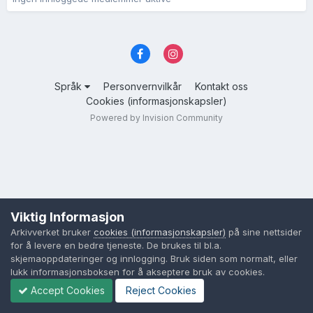
Språk
Personvernvilkår
Kontakt oss
Cookies (informasjonskapsler)
Powered by Invision Community
Viktig Informasjon
Arkivverket bruker
cookies (informasjonskapsler)
på sine nettsider
for å levere en bedre tjeneste. De brukes til bl.a.
skjemaoppdateringer og innlogging. Bruk siden som normalt, eller
lukk informasjonsboksen for å akseptere bruk av cookies.
Accept Cookies
Reject Cookies