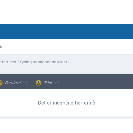
te
tforumet "Tyding av skannede kilder"
Forvirret
(0)
Trist
(0)
Det er ingenting her ennå