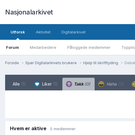
Nasjonalarkivet
Utforsk
Aktivitet
Digitalarkivet
Forum
Medarbeidere
Påloggede medlemmer
Topplis
Forside
Spør Digitalarkivets brukere
Hjelp til skrifttyding
Debat
Alle
(1)
Liker
(1)
Takk
(0)
Haha
(0)
Hvem er aktive
0 medlemmer