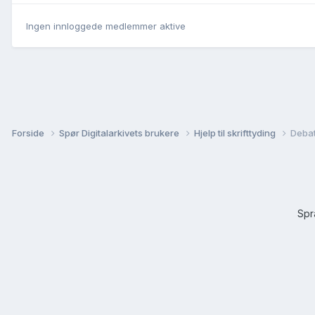
Ingen innloggede medlemmer aktive
Forside
Spør Digitalarkivets brukere
Hjelp til skrifttyding
Debat
Sp