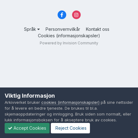
Språk
Personvernvilkår
Kontakt oss
Cookies (informasjonskapsler)
Powered by Invision Community
Viktig Informasjon
Arkivverket bruker
cookies (informasjonskapsler)
på sine nettsider
for å levere en bedre tjeneste. De brukes til bl.a.
skjemaoppdateringer og innlogging. Bruk siden som normalt, eller
lukk informasjonsboksen for å akseptere bruk av cookies.
Accept Cookies
Reject Cookies