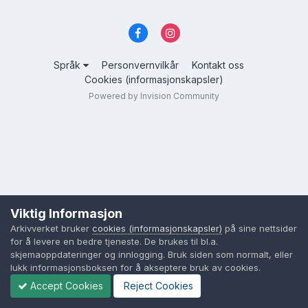
Språk
Personvernvilkår
Kontakt oss
Cookies (informasjonskapsler)
Powered by Invision Community
Viktig Informasjon
Arkivverket bruker
cookies (informasjonskapsler)
på sine nettsider
for å levere en bedre tjeneste. De brukes til bl.a.
skjemaoppdateringer og innlogging. Bruk siden som normalt, eller
lukk informasjonsboksen for å akseptere bruk av cookies.
Accept Cookies
Reject Cookies