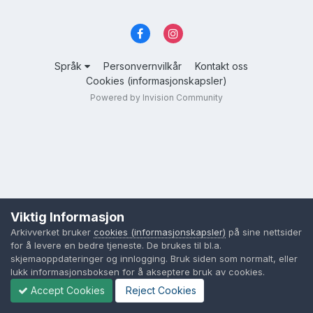
Språk
Personvernvilkår
Kontakt oss
Cookies (informasjonskapsler)
Powered by Invision Community
Viktig Informasjon
Arkivverket bruker
cookies (informasjonskapsler)
på sine nettsider
for å levere en bedre tjeneste. De brukes til bl.a.
skjemaoppdateringer og innlogging. Bruk siden som normalt, eller
lukk informasjonsboksen for å akseptere bruk av cookies.
Accept Cookies
Reject Cookies