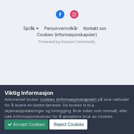
Språk
Personvernvilkår
Kontakt oss
Cookies (informasjonskapsler)
Powered by Invision Community
Viktig Informasjon
Arkivverket bruker
cookies (informasjonskapsler)
på sine nettsider
for å levere en bedre tjeneste. De brukes til bl.a.
skjemaoppdateringer og innlogging. Bruk siden som normalt, eller
lukk informasjonsboksen for å akseptere bruk av cookies.
Accept Cookies
Reject Cookies