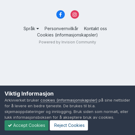
Språk
Personvernvilkår
Kontakt oss
Cookies (informasjonskapsler)
Powered by Invision Community
Viktig Informasjon
Arkivverket bruker
cookies (informasjonskapsler)
på sine nettsider
for å levere en bedre tjeneste. De brukes til bl.a.
skjemaoppdateringer og innlogging. Bruk siden som normalt, eller
lukk informasjonsboksen for å akseptere bruk av cookies.
Accept Cookies
Reject Cookies