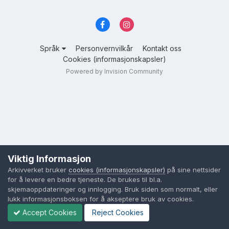
Språk
Personvernvilkår
Kontakt oss
Cookies (informasjonskapsler)
Powered by Invision Community
Viktig Informasjon
Arkivverket bruker
cookies (informasjonskapsler)
på sine nettsider
for å levere en bedre tjeneste. De brukes til bl.a.
skjemaoppdateringer og innlogging. Bruk siden som normalt, eller
lukk informasjonsboksen for å akseptere bruk av cookies.
Accept Cookies
Reject Cookies