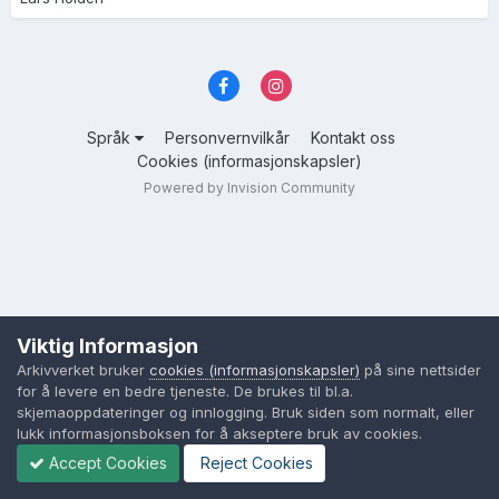
Språk
Personvernvilkår
Kontakt oss
Cookies (informasjonskapsler)
Powered by Invision Community
Viktig Informasjon
Arkivverket bruker
cookies (informasjonskapsler)
på sine nettsider
for å levere en bedre tjeneste. De brukes til bl.a.
skjemaoppdateringer og innlogging. Bruk siden som normalt, eller
lukk informasjonsboksen for å akseptere bruk av cookies.
Accept Cookies
Reject Cookies