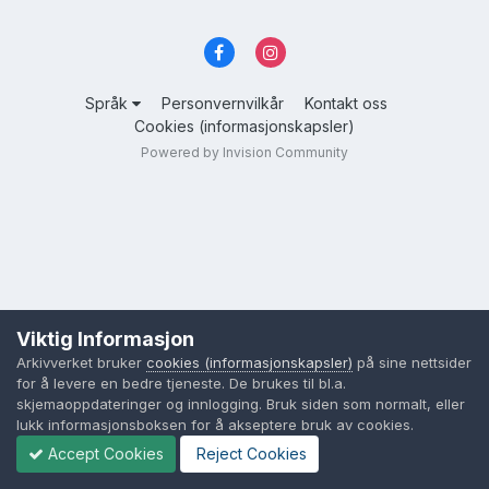
Språk
Personvernvilkår
Kontakt oss
Cookies (informasjonskapsler)
Powered by Invision Community
Viktig Informasjon
Arkivverket bruker
cookies (informasjonskapsler)
på sine nettsider
for å levere en bedre tjeneste. De brukes til bl.a.
skjemaoppdateringer og innlogging. Bruk siden som normalt, eller
lukk informasjonsboksen for å akseptere bruk av cookies.
Accept Cookies
Reject Cookies