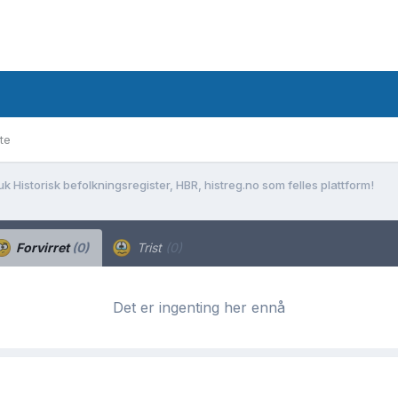
te
uk Historisk befolkningsregister, HBR, histreg.no som felles plattform!
Forvirret
(0)
Trist
(0)
Det er ingenting her ennå