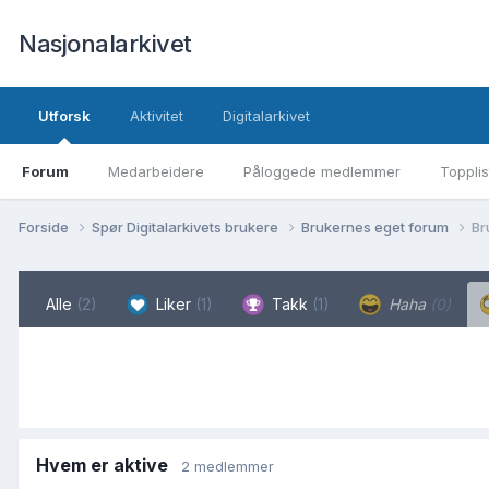
Nasjonalarkivet
Utforsk
Aktivitet
Digitalarkivet
Forum
Medarbeidere
Påloggede medlemmer
Topplis
Forside
Spør Digitalarkivets brukere
Brukernes eget forum
Br
Alle
(2)
Liker
(1)
Takk
(1)
Haha
(0)
Hvem er aktive
2 medlemmer