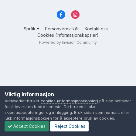
Språk
Personvernvilkår
Kontakt oss
Cookies (informasjonskapsler)
Powered by Invision Community
Viktig Informasjon
Arkivverket bruker
cookies (informasjonskapsler)
på sine nettsider
for å levere en bedre tjeneste. De brukes til bl.a.
skjemaoppdateringer og innlogging. Bruk siden som normalt, eller
lukk informasjonsboksen for å akseptere bruk av cookies.
Accept Cookies
Reject Cookies