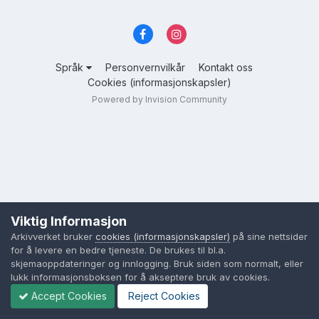
Språk
Personvernvilkår
Kontakt oss
Cookies (informasjonskapsler)
Powered by Invision Community
Viktig Informasjon
Arkivverket bruker
cookies (informasjonskapsler)
på sine nettsider
for å levere en bedre tjeneste. De brukes til bl.a.
skjemaoppdateringer og innlogging. Bruk siden som normalt, eller
lukk informasjonsboksen for å akseptere bruk av cookies.
Accept Cookies
Reject Cookies