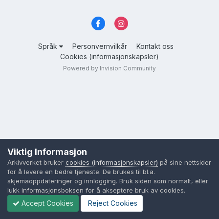
Språk
Personvernvilkår
Kontakt oss
Cookies (informasjonskapsler)
Powered by Invision Community
Viktig Informasjon
Arkivverket bruker
cookies (informasjonskapsler)
på sine nettsider
for å levere en bedre tjeneste. De brukes til bl.a.
skjemaoppdateringer og innlogging. Bruk siden som normalt, eller
lukk informasjonsboksen for å akseptere bruk av cookies.
Accept Cookies
Reject Cookies