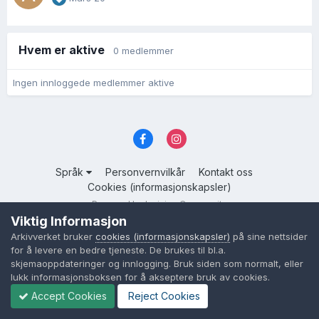
Hvem er aktive
0 medlemmer
Ingen innloggede medlemmer aktive
Språk
Personvernvilkår
Kontakt oss
Cookies (informasjonskapsler)
Powered by Invision Community
Viktig Informasjon
Arkivverket bruker
cookies (informasjonskapsler)
på sine nettsider
for å levere en bedre tjeneste. De brukes til bl.a.
skjemaoppdateringer og innlogging. Bruk siden som normalt, eller
lukk informasjonsboksen for å akseptere bruk av cookies.
Accept Cookies
Reject Cookies