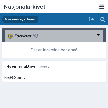
Nasjonalarkivet
Brukernes eget forum
Forvirret
(0)
Det er ingenting her ennå
Hvem er aktive
1 medlem
KnutGGranmo