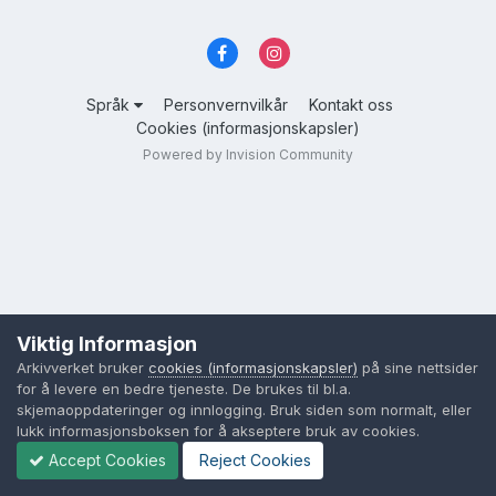
Språk
Personvernvilkår
Kontakt oss
Cookies (informasjonskapsler)
Powered by Invision Community
Viktig Informasjon
Arkivverket bruker
cookies (informasjonskapsler)
på sine nettsider
for å levere en bedre tjeneste. De brukes til bl.a.
skjemaoppdateringer og innlogging. Bruk siden som normalt, eller
lukk informasjonsboksen for å akseptere bruk av cookies.
Accept Cookies
Reject Cookies