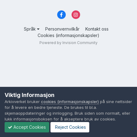
Språk
Personvernvilkår
Kontakt oss
Cookies (informasjonskapsler)
Powered by Invision Community
Viktig Informasjon
Arkivverket bruker
cookies (informasjonskapsler)
på sine nettsider
for å levere en bedre tjeneste. De brukes til bl.a.
skjemaoppdateringer og innlogging. Bruk siden som normalt, eller
lukk informasjonsboksen for å akseptere bruk av cookies.
Accept Cookies
Reject Cookies