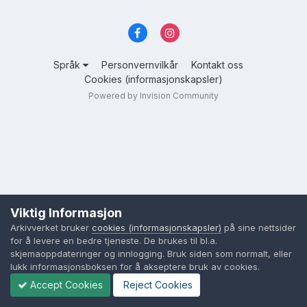
Språk
Personvernvilkår
Kontakt oss
Cookies (informasjonskapsler)
Powered by Invision Community
Viktig Informasjon
Arkivverket bruker
cookies (informasjonskapsler)
på sine nettsider
for å levere en bedre tjeneste. De brukes til bl.a.
skjemaoppdateringer og innlogging. Bruk siden som normalt, eller
lukk informasjonsboksen for å akseptere bruk av cookies.
Accept Cookies
Reject Cookies