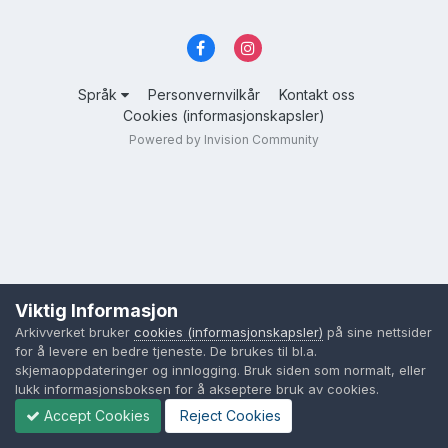
Språk
Personvernvilkår
Kontakt oss
Cookies (informasjonskapsler)
Powered by Invision Community
Viktig Informasjon
Arkivverket bruker
cookies (informasjonskapsler)
på sine nettsider
for å levere en bedre tjeneste. De brukes til bl.a.
skjemaoppdateringer og innlogging. Bruk siden som normalt, eller
lukk informasjonsboksen for å akseptere bruk av cookies.
Accept Cookies
Reject Cookies